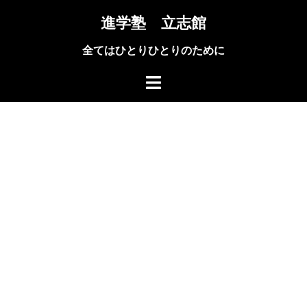
コ
進学塾 立志館
ン
テ
全てはひとりひとりのために
ン
ツ
へ
ス
キ
ッ
プ