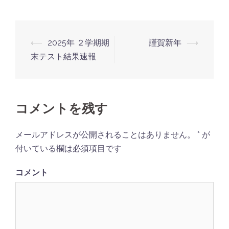
投
⟵
2025年 ２学期期
謹賀新年
⟶
稿
末テスト結果速報
ナ
ビ
ゲ
コメントを残す
ー
シ
メールアドレスが公開されることはありません。
*
が
ョ
付いている欄は必須項目です
ン
コメント