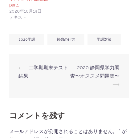
part1
2020年10月19日
テキスト
2020学調
勉強の仕方
学調対策
投
⟵
二学期期末テスト
2020 静岡県学力調
稿
結果
査〜オススメ問題集〜
ナ
⟶
ビ
ゲ
ー
コメントを残す
シ
ョ
メールアドレスが公開されることはありません。
*
が