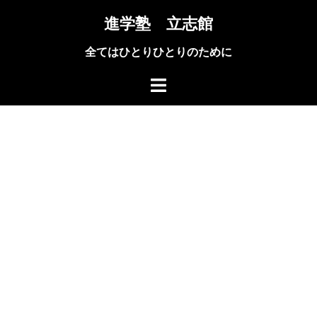
コ
進学塾 立志館
ン
テ
全てはひとりひとりのために
ン
ツ
へ
ス
キ
ッ
プ