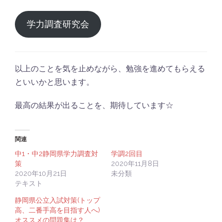
学力調査研究会
以上のことを気を止めながら、勉強を進めてもらえる
といいかと思います。
最高の結果が出ることを、期待しています☆
関連
中1・中2静岡県学力調査対
学調2回目
策
2020年11月8日
2020年10月21日
未分類
テキスト
静岡県公立入試対策(トップ
高、二番手高を目指す人へ)
オススメの問題集は？