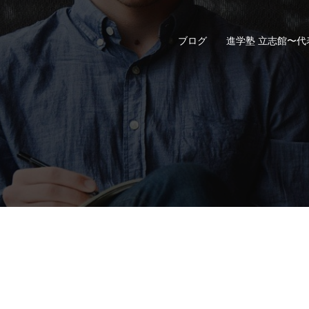
ブログ
進学塾 立志館〜代