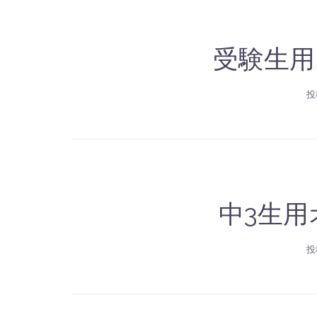
受験生用
投
中3生
投