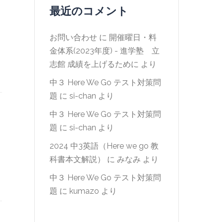
最近のコメント
お問い合わせ
に
開催曜日・料
金体系(2023年度) - 進学塾 立
志館 成績を上げるために
より
中３ Here We Go テスト対策問
題
に
si-chan
より
中３ Here We Go テスト対策問
題
に
si-chan
より
2024 中3英語（Here we go 教
科書本文解説）
に
みなみ
より
中３ Here We Go テスト対策問
題
に
kumazo
より