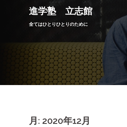
コ
進学塾 立志館
ン
テ
全てはひとりひとりのために
ン
ツ
へ
ス
キ
ッ
プ
月:
2020年12月