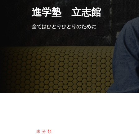
コ
進学塾 立志館
ン
テ
全てはひとりひとりのために
ン
ツ
へ
ス
キ
ッ
プ
未分類