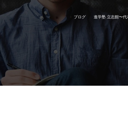
ブログ
進学塾 立志館〜代