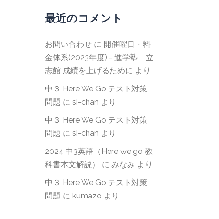
最近のコメント
お問い合わせ
に
開催曜日・料
金体系(2023年度) - 進学塾 立
志館 成績を上げるために
より
中３ Here We Go テスト対策
問題
に
si-chan
より
中３ Here We Go テスト対策
問題
に
si-chan
より
2024 中3英語（Here we go 教
科書本文解説）
に
みなみ
より
中３ Here We Go テスト対策
問題
に
kumazo
より