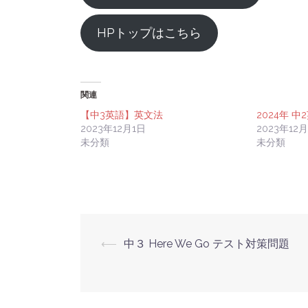
HPトップはこちら
関連
【中3英語】英文法
2024年 中
2023年12月1日
2023年12
未分類
未分類
投
⟵
中３ Here We Go テスト対策問題
稿