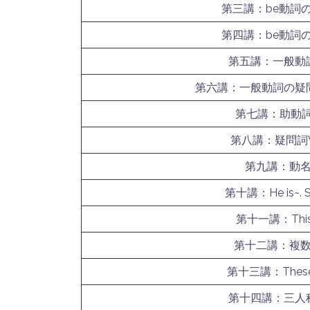
第三講：be動詞
第四講：be動詞
第五講：一般動
第六講：一般動詞の疑
第七講：助動詞
第八講：疑問詞W
第九講：動
第十講：He is~. Sh
第十一講：This 
第十二講：複
第十三講：These 
第十四講：三人